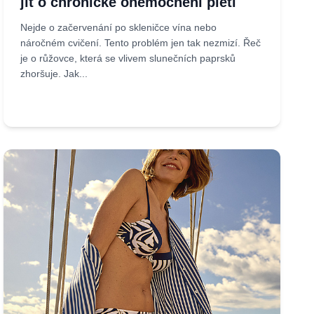
jít o chronické onemocnění pleti
Nejde o začervenání po skleničce vína nebo
náročném cvičení. Tento problém jen tak nezmizí. Řeč
je o růžovce, která se vlivem slunečních paprsků
zhoršuje. Jak...