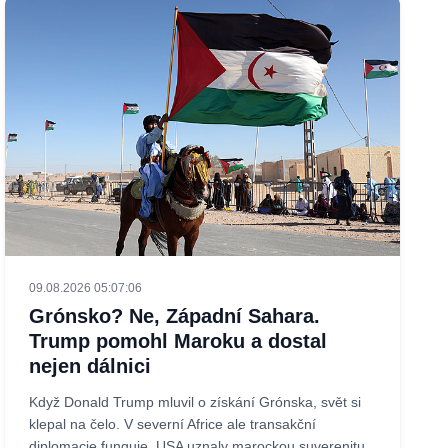
09.08.2026 05:07:06
Grónsko? Ne, Západní Sahara.
Trump pomohl Maroku a dostal
nejen dálnici
Když Donald Trump mluvil o získání Grónska, svět si
klepal na čelo. V severní Africe ale transakční
diplomacie funguje. USA uznaly marockou suverenitu