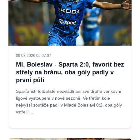
09.08.2026 05:07:07
Ml. Boleslav - Sparta 2:0, favorit bez
střely na bránu, oba góly padly v
první půli
Sparťanští fotbalisté nezvládli ani své druhé venkovní
ligové vystoupení v nové sezoně. Ve třetím kole
nejvyšší soutěže padli v Mladé Boleslavi 0:2, oba góly
vstřelili...