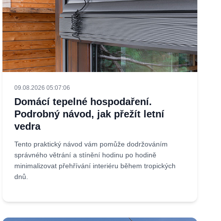
09.08.2026 05:07:06
Domácí tepelné hospodaření.
Podrobný návod, jak přežít letní
vedra
Tento praktický návod vám pomůže dodržováním
správného větrání a stínění hodinu po hodině
minimalizovat přehřívání interiéru během tropických
dnů.