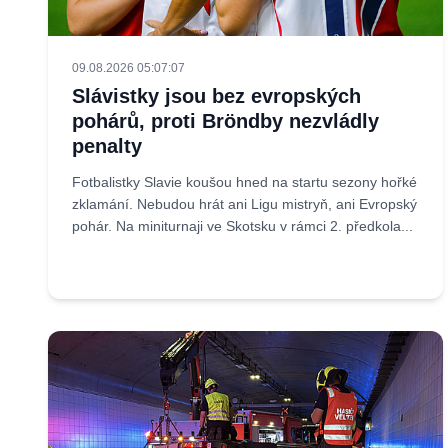
09.08.2026 05:07:07
Slávistky jsou bez evropských
pohárů, proti Bröndby nezvládly
penalty
Fotbalistky Slavie koušou hned na startu sezony hořké
zklamání. Nebudou hrát ani Ligu mistryň, ani Evropský
pohár. Na miniturnaji ve Skotsku v rámci 2. předkola...