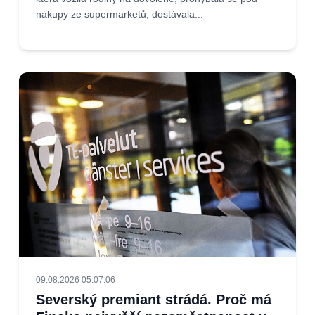
nákupy ze supermarketů, dostávala...
09.08.2026 05:07:06
Severský premiant strádá. Proč má