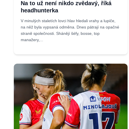
Na to už není nikdo zvědavý, říká
headhunterka
V minulých staletích lovci hlav hledali vrahy a lupiče,
na něž byla vypsaná odměna. Dnes pátrají na opačné
straně společnosti. Shánějí šéfy, bosse, top
manažery,...