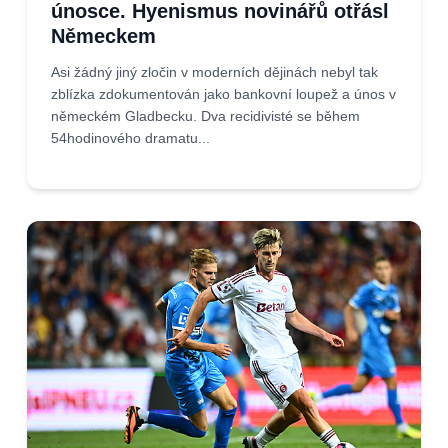
únosce. Hyenismus novinářů otřásl
Německem
Asi žádný jiný zločin v moderních dějinách nebyl tak
zblízka zdokumentován jako bankovní loupež a únos v
německém Gladbecku. Dva recidivisté se během
54hodinového dramatu...