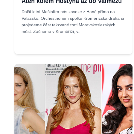
Atén kolem Hostýna až do Valmezu
Další letní Mašinfíra nás zaveze z Hané přímo na
Valašsko. Orchestrionem spolku Kroměřížská dráha si
projedeme část takzvané trati Moravskoslezských
měst. Začneme v Kroměříži, v...