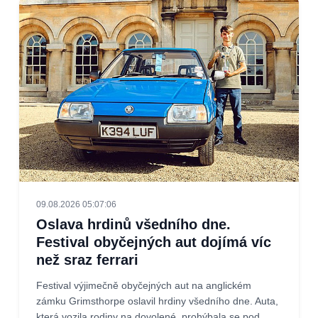
09.08.2026 05:07:06
Oslava hrdinů všedního dne.
Festival obyčejných aut dojímá víc
než sraz ferrari
Festival výjimečně obyčejných aut na anglickém
zámku Grimsthorpe oslavil hrdiny všedního dne. Auta,
která vozila rodiny na dovolené, prohýbala se pod