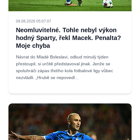
09.08.2026 05:07:07
Neomluvitelné. Tohle nebyl výkon
hodný Sparty, řekl Macek. Penalta?
Moje chyba
Návrat do Mladé Boleslavi, odkud minulý týden
přestoupil, si určitě představoval jinak. Jenže se
spoluhráči zápas třetího kola fotbalové ligy vůbec
nezvládli. „Hrubě se nepovedl...