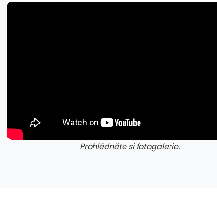
Prohlédněte si fotogalerie.
galerie: cviky
gal