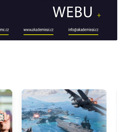
y
galerie: cviky