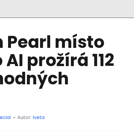
 Pearl místo
AI prožírá 112
hodných
ecial
•
Autor:
Iveta