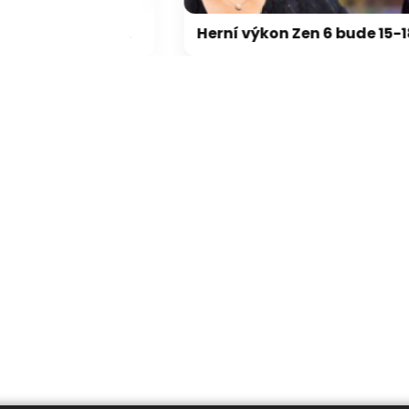
Výrobci: GeForce RTX 5000 zdraží o 20-30 %, zastavili jsme dodávky levných karet
Herní výkon Zen 6 bude 15-18 % nad Zen 5, na úrovni Zen 5 X3D