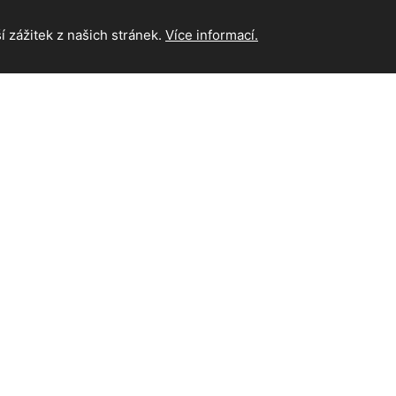
 zážitek z našich stránek.
Více informací.
INFORMAC
Hlavní strán
Kontakt
hna práva vyhrazena.