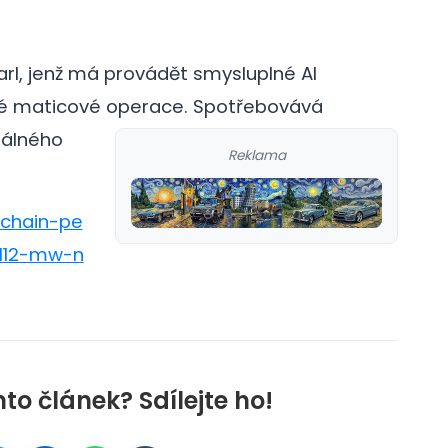
earl, jenž má provádět smysluplné AI
né maticové operace.
Spotřebovává
eálného
Reklama
kchain-pe
-112-mw-n
nto článek? Sdílejte ho!