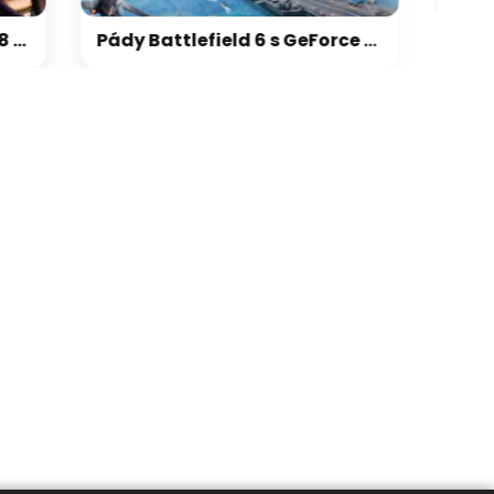
Pády Battlefield 6 s GeForce vyřešeny, netýkaly se jen vodní hladiny na RTX 5000