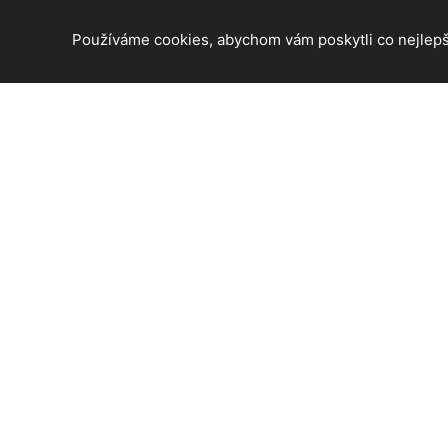
Používáme cookies, abychom vám poskytli co nejlepší
© 2026 Jihlava - informace z tohoto krásného města. Všec