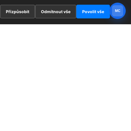
MC
Přizpůsobit
Odmítnout vše
Povolit vše
E
ZAJÍMAVOSTI
PRÁVNÍ UJEDNÁNÍ
ka !
Redaktoři
Ochrana osobních údajů
Cookies