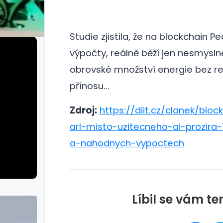
Studie zjistila, že na blockchain P
výpočty, reálně běží jen nesmysl
obrovské množství energie bez r
přínosu…
Zdroj:
https://diit.cz/clanek/bloc
arl-misto-uzitecneho-ai-prozira
a-nahodnych-vypoctech
Líbil se vám te