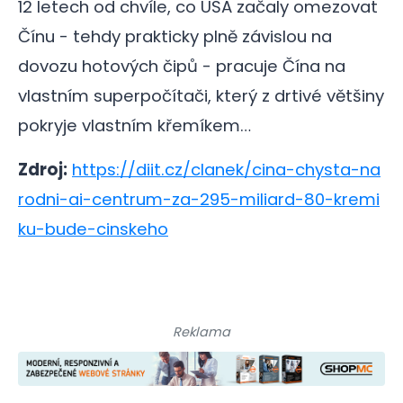
12 letech od chvíle, co USA začaly omezovat
Čínu - tehdy prakticky plně závislou na
dovozu hotových čipů - pracuje Čína na
vlastním superpočítači, který z drtivé většiny
pokryje vlastním křemíkem…
Zdroj:
https://diit.cz/clanek/cina-chysta-na
rodni-ai-centrum-za-295-miliard-80-kremi
ku-bude-cinskeho
Reklama