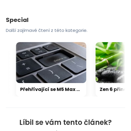
Special
Další zajímavé čtení z této kategorie.
Přehřívající se M5 Max MacBook Pro trápí zaseklé klávesy, cena opravy je $895
Líbil se vám tento článek?