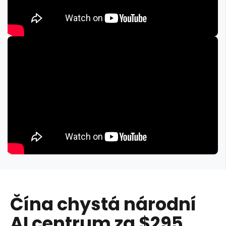
Čína chystá národní
AI centrum za $295